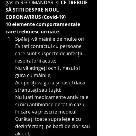
găsim RECOMANDĂRI și 
CE TREBUIE 
SĂ ȘTIȚI DESPRE NOUL 
CORONAVIRUS (Covid-19)
10 elemente comportamentale 
care trebuiesc urmate
:
Spălați-vă mâinile de multe ori;
Evitați contactul cu persoane 
care sunt suspecte de infecții 
respiratorii acute;
Nu vă atingeți ochii , nasul si 
gura cu mâinile;
Acoperiți-vă gura și nasul daca 
stranutați sau tușiți;
Nu luați medicamente antivirale 
si nici antibiotice decât în cazul 
în care va prescrie medicul;
Curățați toate suprafețele cu 
dezinfectanți pe bază de clor sau 
alcool;