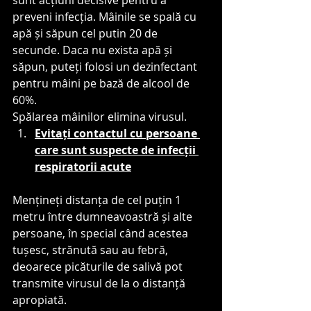
sunt acțiuni decisive pentru a 
preveni infecția. Mâinile se spală cu 
apă și săpun cel putin 20 de 
secunde. Daca nu exista apă și 
săpun, puteți folosi un dezinfectant 
pentru mâini pe bază de alcool de 
60%.
Spălarea mâinilor elimina virusul.
Evitați contactul cu persoane 
care sunt suspecte de infecții 
respiratorii acute
Mențineți distanța de cel puțin 1 
metru între dumneavoastră și alte 
persoane, în special când acestea 
tușesc, strănută sau au febră, 
deoarece picăturile de salivă pot 
transmite virusul de la o distanță 
apropiată.