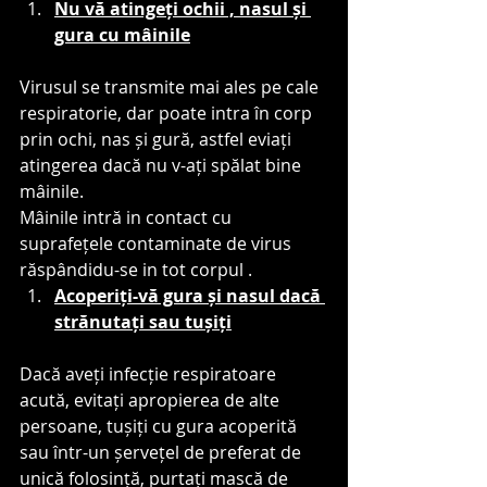
Nu vă atingeți ochii , nasul și 
gura cu mâinile
Virusul se transmite mai ales pe cale 
respiratorie, dar poate intra în corp 
prin ochi, nas și gură, astfel eviați 
atingerea dacă nu v-ați spălat bine 
mâinile.
Mâinile intră in contact cu 
suprafețele contaminate de virus 
răspândidu-se in tot corpul .
Acoperiți-vă gura și nasul dacă 
strănutați sau tușiți
Dacă aveți infecție respiratoare 
acută, evitați apropierea de alte 
persoane, tușiți cu gura acoperită 
sau într-un șervețel de preferat de 
unică folosință, purtați mască de 