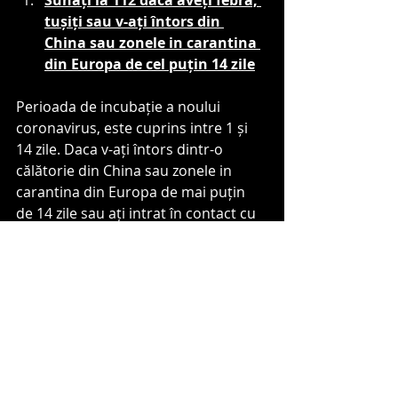
Sunați la 112 dacă aveți febră, 
tușiți sau v-ați întors din 
China sau zonele in carantina 
din Europa de cel puțin 14 zile
Perioada de incubație a noului 
coronavirus, este cuprins intre 1 și 
14 zile. Daca v-ați întors dintr-o 
călătorie din China sau zonele in 
carantina din Europa de mai puțin 
de 14 zile sau ați intrat în contact cu 
persoane care s-au întors din China 
sau zonele in carantina din Europa 
de mai puțin 14 zile și aveți febră, 
tușiți, prezentați dificultate 
respiratorie, dureri musculare și 
stări de oboseală, sunați la 112 
pentru a primi informații necesare. 
Purtați mască de protecție dacă 