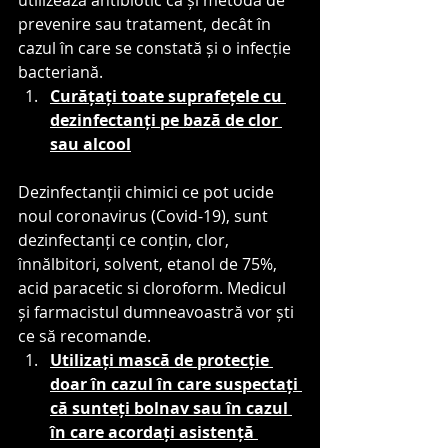
utilizează antibiotic ca și metodă de 
prevenire sau tratament, decât în 
cazul în care se constată și o infecție 
bacteriană.
Curățați toate suprafețele cu 
dezinfectanți pe bază de clor 
sau alcool
Dezinfectanții chimici ce pot ucide 
noul coronavirus (Covid-19), sunt 
dezinfectanți ce conțin, clor, 
înnălbitori, solvent, etanol de 75%, 
acid paracetic si cloroform. Medicul 
și farmacistul dumneavoastră vor ști 
ce să recomande.
Utilizați mască de protecție 
doar în cazul în care suspectați 
că sunteți bolnav sau în cazul 
în care acordați asistență 