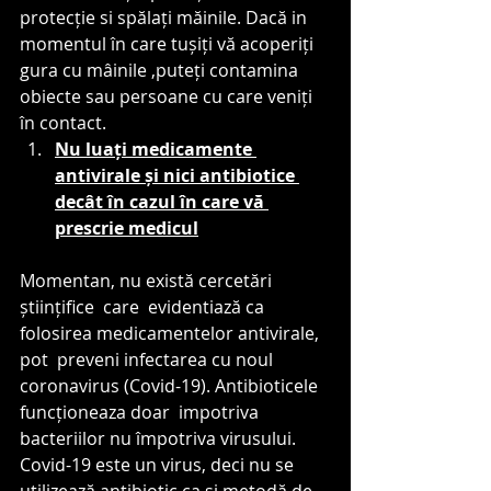
protecție si spălați măinile. Dacă in 
momentul în care tușiți vă acoperiți 
gura cu mâinile ,puteți contamina 
obiecte sau persoane cu care veniți 
în contact.
Nu luați medicamente 
antivirale și nici antibiotice 
decât în cazul în care vă 
prescrie medicul
Momentan, nu există cercetări 
științifice  care  evidentiază ca 
folosirea medicamentelor antivirale, 
pot  preveni infectarea cu noul 
coronavirus (Covid-19). Antibioticele 
funcționeaza doar  impotriva 
bacteriilor nu împotriva virusului.
Covid-19 este un virus, deci nu se 