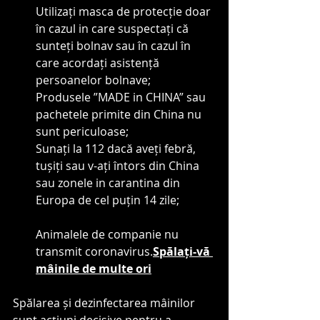
Utilizați masca de protecție doar 
în cazul in care suspectați că 
sunteți bolnav sau în cazul în 
care acordați asistență 
persoanelor bolnave;
Produsele ”MADE in CHINA” sau 
pachetele primite din China nu 
sunt periculoase;
Sunați la 112 dacă aveți febră, 
tușiți sau v-ați întors din China 
sau zonele in carantina din 
Europa de cel puțin 14 zile;
Animalele de companie nu 
transmit coronavirus.
Spălați-vă 
mâinile de multe ori
Spălarea și dezinfectarea mâinilor 