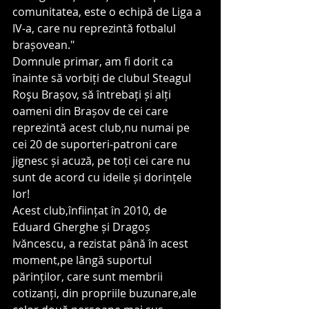
comunitatea, este o echipă de Liga a 
IV-a, care nu reprezintă fotbalul 
brașovean."
Domnule primar, am fi dorit ca 
înainte să vorbiți de clubul Steagul 
Roşu Brașov, să întrebați și alți 
oameni din Brașov de cei care 
reprezintă acest club,nu numai pe 
cei 20 de suporteri-patroni care 
jignesc și acuză, pe toți cei care nu 
sunt de acord cu ideile și dorințele 
lor!
Acest club,înființat în 2010, de 
Eduard Gherghe și Dragoș 
Ivăncescu, a rezistat până în acest 
moment,pe lângă suportul 
părinților, care sunt membrii 
cotizanți, din propriile buzunare,ale 