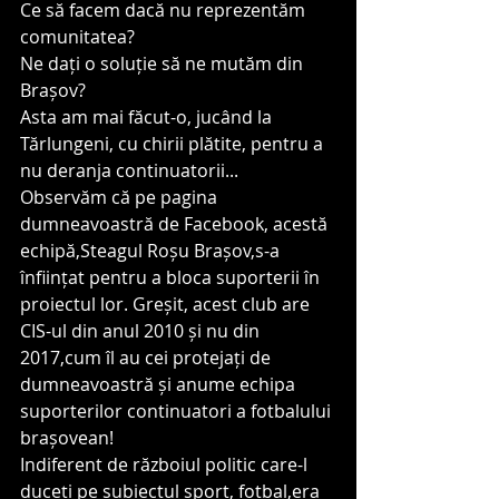
Ce să facem dacă nu reprezentăm 
comunitatea?
Ne dați o soluție să ne mutăm din 
Brașov?
Asta am mai făcut-o, jucând la 
Tărlungeni, cu chirii plătite, pentru a 
nu deranja continuatorii...
Observăm că pe pagina 
dumneavoastră de Facebook, acestă 
echipă,Steagul Roșu Brașov,s-a 
înființat pentru a bloca suporterii în 
proiectul lor. Greșit, acest club are 
CIS-ul din anul 2010 și nu din 
2017,cum îl au cei protejați de 
dumneavoastră și anume echipa 
suporterilor continuatori a fotbalului 
brașovean! 
Indiferent de războiul politic care-l 
duceți pe subiectul sport, fotbal,era 