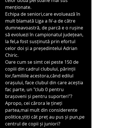
celor două persoane mai sus 
menționate.
Echipa de seniori,care evoluează în 
mult blamată Liga a IV-a de către 
dumneavoastră, de parcă e o rușine 
să evoluezi în campionatul județean, 
la fel,a fost susținută prin efortul 
celor doi și a președintelui Adrian 
Chiric.
Oare cum se simt cei peste 150 de 
copiii din cadrul clubului, părinții 
lor,familiile acestora,când edilul 
orașului, face clubul din care aceștia 
fac parte, un "club 0 pentru 
brașoveni și pentru suporteri"?
Apropo, cei cărora le țineți 
partea,mai mult din considerente 
politice,știți cât preț au pus și pun,pe 
centrul de copii și juniori?