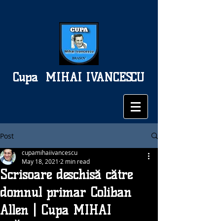
Cupa
MIHAI IVANCESCU
Post
cupamihaiivancescu
May 18, 2021
2 min read
Scrisoare deschisă către
domnul primar Coliban
Allen | Cupa MIHAI