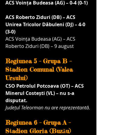
ACS Voința Budeasa (AG) – 0-4 (0-1)
ACS Roberto Ziduri (DB) – ACS 
Unirea Tricolor Dăbuleni (DJ) – 4-0 
(3-0)
ACS Voința Budeasa (AG) – ACS 
Roberto Ziduri (DB) – 9 august
Regiunea 5 – Grupa B – 
Stadion Comunal (Valea 
Ursului)
CSO Petrolul Potcoava (OT) – ACS 
Minerul Costești (VL) – nu s-a 
disputat.
Județul Teleorman nu are reprezentantă.
Regiunea 6 – Grupa A – 
Stadion Gloria (Buzău)