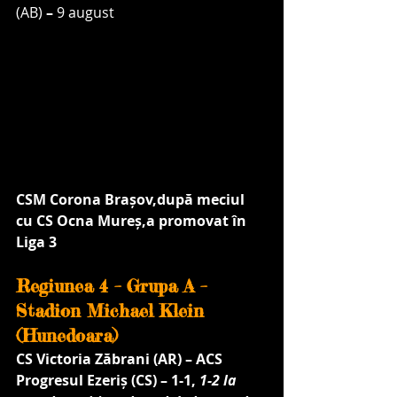
(AB)
 – 
9 august
CSM Corona Brașov,după meciul 
cu CS Ocna Mureș,a promovat în 
Liga 3
Regiunea 4 – Grupa A – 
Stadion Michael Klein 
(Hunedoara)
CS Victoria Zăbrani (AR) – ACS 
Progresul Ezeriș (CS) – 1-1, 
1-2 la 