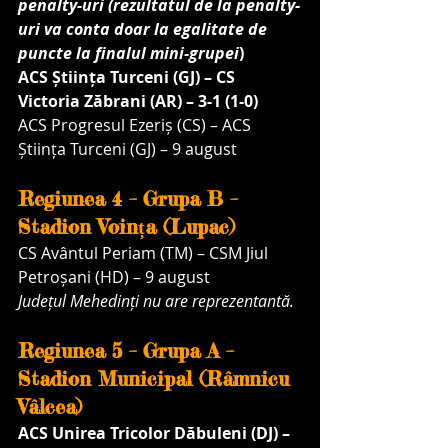
penalty-uri (rezultatul de la penalty-
uri va conta doar la egalitate de 
puncte la finalul mini-grupei
)
ACS Știința Turceni (GJ) – CS 
Victoria Zăbrani (AR) – 3-1 (1-0)
ACS Progresul Ezeriș (CS) – ACS 
Știința Turceni (GJ) – 9 august
Regiunea 4 – Grupa B – 
Stadion Voința (Lupac)
CS Avântul Periam (TM) – CSM Jiul 
Petroșani (HD) – 9 august
Județul Mehedinți nu are reprezentantă.
Regiunea 5 – Grupa A – 
Stadion Municipal (Râmnicu 
Vâlcea)
ACS Unirea Tricolor Dăbuleni (DJ) – 