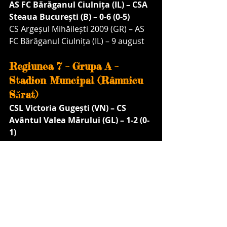
AS FC Bărăganul Ciulnița (IL) – CSA 
Steaua București (B) – 0-6 (0-5)
CS Argeșul Mihăilești 2009 (GR) – AS 
FC Bărăganul Ciulnița (IL) – 9 august
Regiunea 7 – Grupa A – 
Stadion Muncipal (Râmnicu 
Sărat)
CSL Victoria Gugești (VN) – CS 
Avântul Valea Mărului (GL) – 1-2 (0-
1)
ACS Sportul Chișcani (BR) – CSL 
Victoria Gugești (VN) – 4-3 (2-1)
CS Avântul Valea Mărului (GL) – ACS 
Sportul Chișcani (BR) – 9 august
Regiunea 7 Grupa B – 