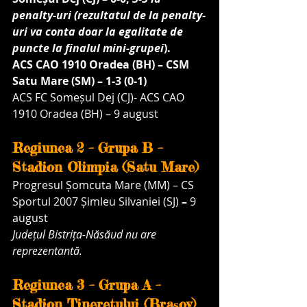
penalty-uri (rezultatul de la penalty-
uri va conta doar la egalitate de 
puncte la finalul mini-grupei
).
ACS CAO 1910 Oradea (BH) – CSM 
Satu Mare (SM) – 1-3 (0-1)
ACS FC Someșul Dej (CJ)- ACS CAO 
1910 Oradea (BH) – 9 august
Regiunea 2 – Grupa B – 
Stadion Olimpia (Satu Mare)
Progresul Șomcuta Mare (MM) – CS 
Sportul 2007 Șimleu Silvaniei (SJ)
 – 
9 
august
Județul Bistrița-Năsăud nu are 
reprezentantă.
Regiunea 3 – Grupa A – 
Stadion Tineretului (Brașov)