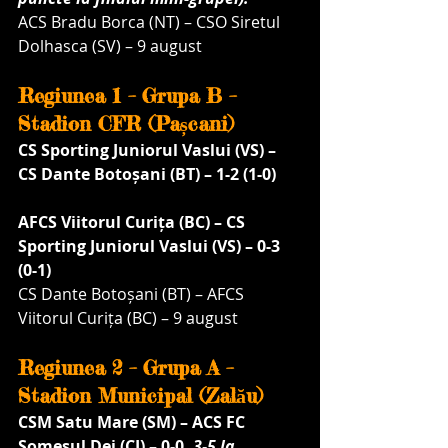
ACS Bradu Borca (NT) – CSO Siretul 
Dolhasca (SV) – 9 august
Regiunea 1 – Grupa B – 
Stadion CFR (Pașcani)
CS Sporting Juniorul Vaslui (VS) –  
CS Dante Botoșani (BT) – 1-2 (1-0)
AFCS Viitorul Curița (BC) – CS 
Sporting Juniorul Vaslui (VS) – 0-3 
(0-1)
CS Dante Botoșani (BT) – AFCS 
Viitorul Curița (BC) – 9 august
Regiunea 2 – Grupa A – 
Stadion Municipal (Zalău)
CSM Satu Mare (SM) – ACS FC 
Someșul Dej (CJ) – 0-0, 
3-5 la 