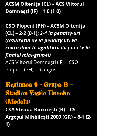
ACSM Oltenița (CL) – ACS Viitorul 
Domnești (IF) – 1-0 (1-0)
CSO Plopeni (PH) – ACSM Oltenița 
(CL) – 2-2 (0-1); 
2-4 la penalty-uri 
(rezultatul de la penalty-uri va 
conta doar la egalitate de puncte la 
finalul mini-grupei)
ACS Viitorul Domnești (IF) – CSO 
Plopeni (PH) – 9 august
Regiunea 6 – Grupa B – 
Stadion Vasile Enache 
(Modelu)
CSA Steaua București (B) – CS 
Argeșul Mihăilești 2009 (GR) – 8-1 (2-
1)