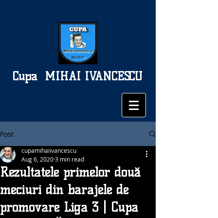
Cupa
MIHAI IVANCESCU
Post
cupamihaiivancescu
Aug 6, 2020
3 min read
Rezultatele primelor două
meciuri din barajele de
promovare Liga 3 | Cupa