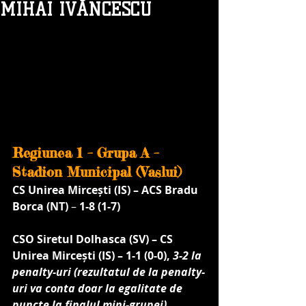
MIHAI IVĂNCESCU
Regiunea 1 – Grupa A – 
Stadion Municipal (Vaslui)
CS Unirea Mircești (IS) – ACS Bradu 
Borca (NT) 
– 
1-8 (1-7)
CSO Siretul Dolhasca (SV) – CS 
Unirea Mircești (IS) – 1-1 (0-0), 
3-2 la 
penalty-uri (rezultatul de la penalty-
uri va conta doar la egalitate de 
puncte la finalul mini-grupei).