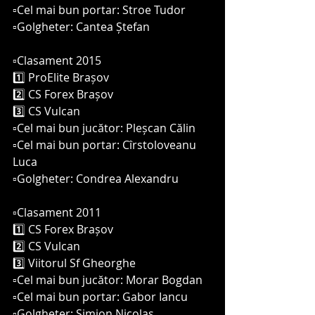
▫️Cel mai bun portar: Stroe Tudor 
▫️Golgheter: Cantea Ștefan 
▫️Clasament 2015 
1️⃣ ProElite Brașov 
2️⃣ CS Forex Brașov 
3️⃣ CS Vulcan 
▫️Cel mai bun jucător: Pleșcan Călin 
▫️Cel mai bun portar: Cîrstoloveanu 
Luca
▫️Golgheter: Condrea Alexandru 
▫️Clasament 2011
1️⃣ CS Forex Brașov 
2️⃣ CS Vulcan 
3️⃣ Viitorul Sf Gheorghe 
▫️Cel mai bun jucător: Morar Bogdan 
▫️Cel mai bun portar: Gabor Iancu
▫️Golgheter: Simion Nicolas