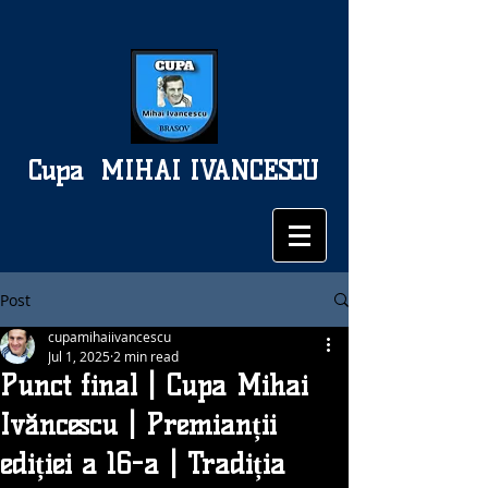
Cupa
MIHAI IVANCESCU
Post
cupamihaiivancescu
Jul 1, 2025
2 min read
Punct final | Cupa Mihai
Ivăncescu | Premianții
ediției a 16-a | Tradiția