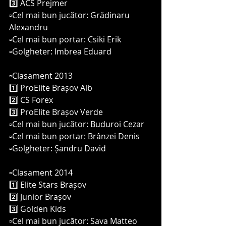
3️⃣ ACS Prejmer 
▫️Cel mai bun jucător: Grădinaru 
Alexandru 
▫️Cel mai bun portar: Csiki Erik
▫️Golgheter: Imbrea Eduard
▫️Clasament 2013
1️⃣ ProElite Brașov Alb
2️⃣ CS Forex 
3️⃣ ProElite Brașov Verde
▫️Cel mai bun jucător: Buduroi Cezar
▫️Cel mai bun portar: Brânzei Denis
▫️Golgheter: Șandru David
▫️Clasament 2014
1️⃣ Elite Stars Brașov 
2️⃣ Junior Brașov 
3️⃣ Golden Kids 
▫️Cel mai bun jucător: Sava Matteo