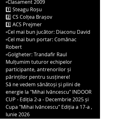
▫️Clasament 2009
1️⃣ Steagu Roșu 
2️⃣ CS Colțea Brașov 
3️⃣ ACS Prejmer 
▫️Cel mai bun jucător: Diaconu David 
▫️Cel mai bun portar: Comănac 
Robert 
▫️Golgheter: Trandafir Raul
Mulțumim tuturor echipelor 
participante, antrenorilor și 
părinților pentru susținere!
Să ne vedem sănătoși și plini de 
energie la "Mihai Ivăncescu" INDOOR 
CUP - Ediția 2-a - Decembrie 2025 și 
Cupa "Mihai Ivăncescu" Ediția a 17-a , 
Iunie 2026