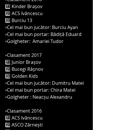
1️⃣ Kinder Brașov 
2️⃣ ACS Ivăncescu 
3️⃣ Burciu 13
▫️Cel mai bun jucător: Burciu Ayan 
▫️Cel mai bun portar: Bădiță Eduard 
▫️Golgheter:  Amariei Tudor 
▫️Clasament 2017
1️⃣ Junior Brașov 
2️⃣ Bucegi Râșnov 
3️⃣ Golden Kids 
▫️Cel mai bun jucător: Dumitru Matei
▫️Cel mai bun portar: Chira Matei 
▫️Golgheter : Neacșu Alexandru 
▫️Clasament 2016
1️⃣ ACS Ivăncescu 
2️⃣ ASCO Zărnești 