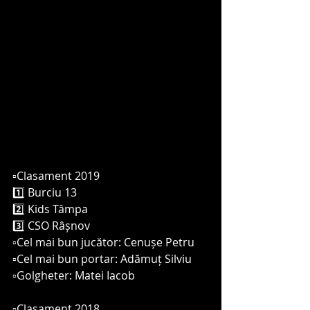
▫️Clasament 2019
1️⃣ Burciu 13
2️⃣ Kids Tâmpa 
3️⃣ CSO Râșnov 
▫️Cel mai bun jucător: Cenușe Petru
▫️Cel mai bun portar: Adămuț Silviu
▫️Golgheter: Matei Iacob
▫️Clasament 2018