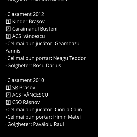
▫️Clasament 2012
1️⃣ Kinder Brașov 
2️⃣ Caraimanul Bușteni 
3️⃣ ACS Ivăncescu 
▫️Cel mai bun jucător: Geambazu 
Yannis
▫️Cel mai bun portar: Neagu Teodor
▫️Golgheter: Roșu Darius
▫️Clasament 2010 
1️⃣ SR
 Brașov 
2️⃣ ACS IVĂNCESCU 
3️⃣ CSO Râșnov 
▫️Cel mai bun jucător: Ciorîia Călin 
▫️Cel mai bun portar: Irimin Matei
▫️Golgheter: Păvăloiu Raul