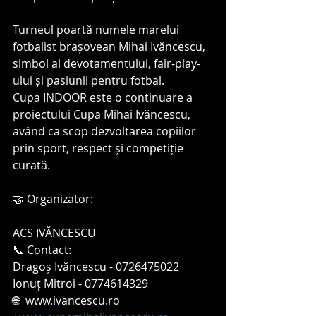
Turneul poartă numele marelui 
fotbalist brașovean Mihai Ivăncescu, 
simbol al devotamentului, fair-play-
ului și pasiunii pentru fotbal.
Cupa INDOOR este o continuare a 
proiectului Cupa Mihai Ivăncescu, 
având ca scop dezvoltarea copiilor 
prin sport, respect și competiție 
curată.
🤝 Organizator:
ACS IVĂNCESCU
📞 Contact: 
Dragoș Ivăncescu - 0726475022
Ionuț Mitroi - 0774614329
🌐  www.ivancescu.ro 