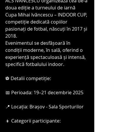
ACS IVĂNCESCU organizează cea de-a 
doua ediție a turneului de iarnă 
Cupa Mihai Ivăncescu – INDOOR CUP, 
competiție dedicată copiilor 
pasionați de fotbal, născuți în 2017 și 
2018.
Evenimentul se desfășoară în 
condiții moderne, în sală, oferind o 
experiență spectaculoasă și intensă, 
specifică fotbalului indoor.
⚽ Detalii competiție:
📅 Perioada: 19–21 decembrie 2025
📍 Locația: Brașov - Sala Sporturilor 
👦 Categorii participante: