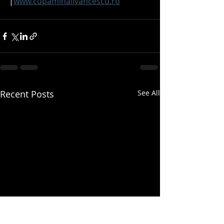
|
www.cupamihaiivancescu.ro
Recent Posts
See All