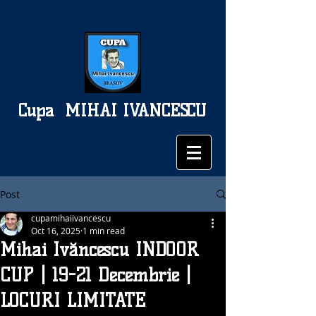
Cupa
MIHAI IVANCESCU
Post
cupamihaiivancescu
Oct 16, 2025
1 min read
Mihai Ivăncescu INDOOR
CUP | 19-21 Decembrie |
LOCURI LIMITATE