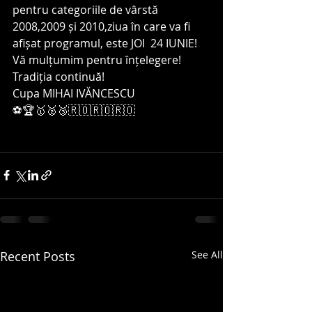
pentru categoriile de vârstă 
2008,2009 și 2010,ziua în care va fi 
afișat programul, este JOI  24 IUNIE!
Vă mulțumim pentru înțelegere!
Tradiția continuă!
Cupa MIHAI IVĂNCESCU 
⚽️🏆🥇🥈🥉🇷🇴🇷🇴🇷🇴
Recent Posts
See All