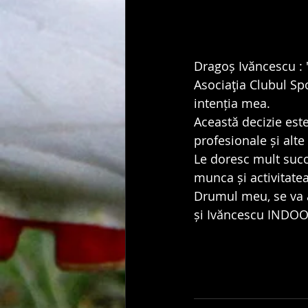
Dragoș Ivăncescu : 
Asociaţia Clubul Sp
intenția mea.
Această decizie est
profesionale și alt
Le doresc mult succe
munca și activitatea
Drumul meu, se va 
și Ivăncescu INDOO