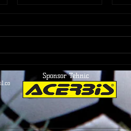
Fotbalul care a uitat drumul
Braș
spre Mondial | România și
uitar
Sponsor Tehnic
Italia, între orgoliu și
la ad
realitate
Ovidi
l.co