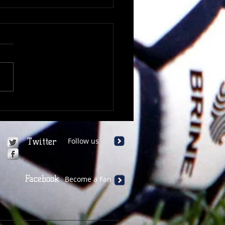
ovul între amintire și
e: de la Nicolae Pescaru
evărul dur rostit de
u Ioanițoaia
Twitter
Follow us
Facebook
Become a Fan