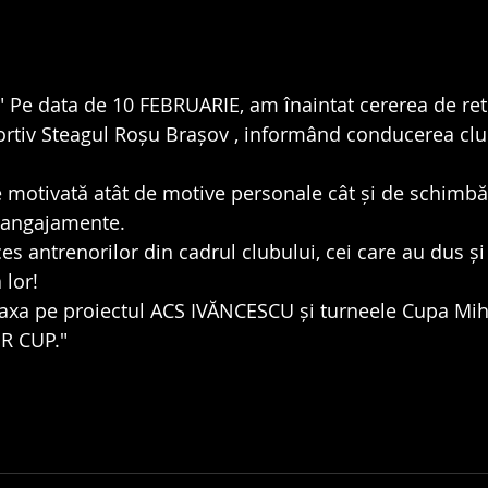
" Pe data de 10 FEBRUARIE, am înaintat cererea de ret
ortiv Steagul Roșu Brașov , informând conducerea clu
e motivată atât de motive personale cât și de schimbă
e angajamente. 
s antrenorilor din cadrul clubului, cei care au dus și
 lor!
axa pe proiectul ACS IVĂNCESCU și turneele Cupa Mih
R CUP."