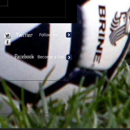
ovul între amintire și
e: de la Nicolae Pescaru
evărul dur rostit de
u Ioanițoaia
Twitter
Follow us
Facebook
Become a Fan