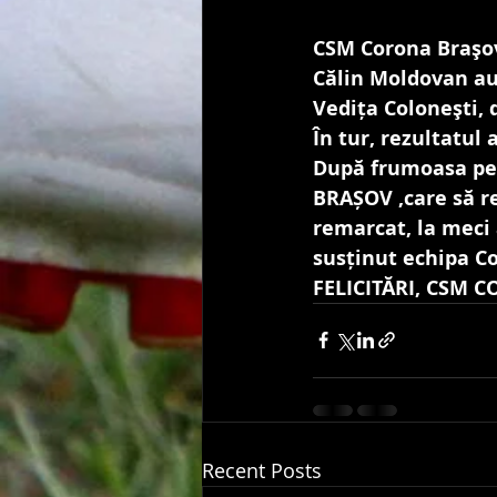
CSM Corona Braşov 
Călin Moldovan au 
Vedița Coloneşti, d
În tur, rezultatul 
După frumoasa per
BRAȘOV ,care să re
remarcat, la meci 
susținut echipa Co
FELICITĂRI, CSM 
Recent Posts