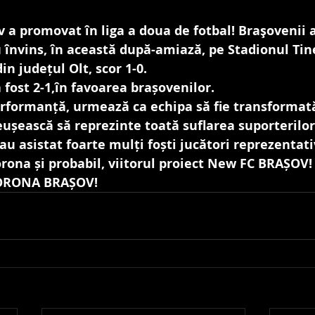
a promovat în liga a doua de fotbal! Braşovenii 
învins, în această după-amiază, pe Stadionul Tine
in județul Olt, scor 1-0.
a fost 2-1,în favoarea brașovenilor. 
formanță, urmează ca echipa să fie transformată
ușească să reprezinte toată suflarea suporterilor 
au asistat foarte mulți foști jucători reprezentativ
rona și probabil, viitorul proiect New FC BRAȘOV!
CORONA BRAȘOV!