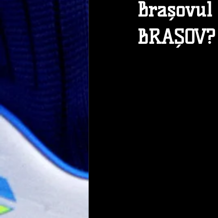
Brașovul 
BRAȘOV? 