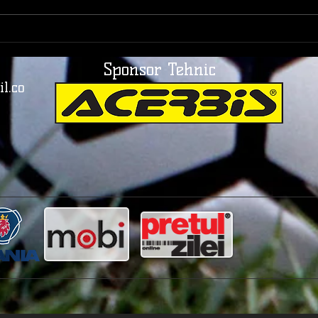
Fotbalul care a uitat drumul
Braș
spre Mondial | România și
uitar
Sponsor Tehnic
Italia, între orgoliu și
la ad
realitate
Ovidi
l.co