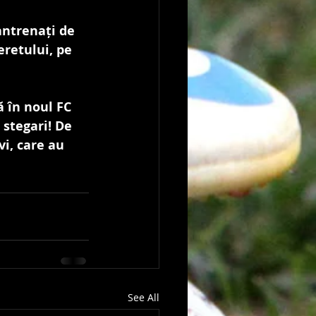
antrenați de 
retului, pe 
 în noul FC 
stegari! De 
i, care au 
 
See All