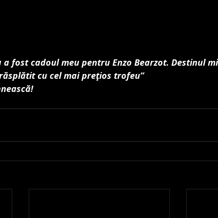
ia a fost cadoul meu pentru Enzo Bearzot. Destinul mi-
răsplătit cu cel mai preţios trofeu”
, scrie Rossi în ca
hnească!