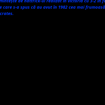
mintește de hattrick-ul realizat în victoria cu 3-2 în 
e care s-a spus că au avut în 1982 cea mai frumoasă
crates. 