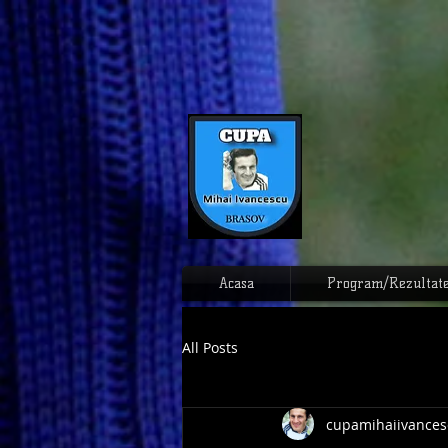
Acasa
Program/Rezultat
All Posts
cupamihaiivances