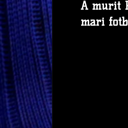
A murit P
mari fotba