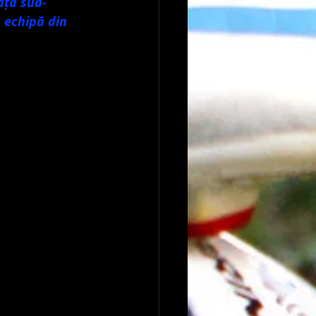
fața sud-
 echipă din 