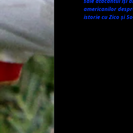
sale atacantul își a
americanilor despr
istorie cu Zico și So