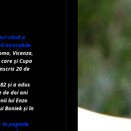
nci când a 
li incurabile.
Como, Vicenza, 
 care şi Cupa 
nscris 20 de 
82 și a adus 
e de doi ani 
ii lui Enzo 
i Boniek și în 
 în paginile 