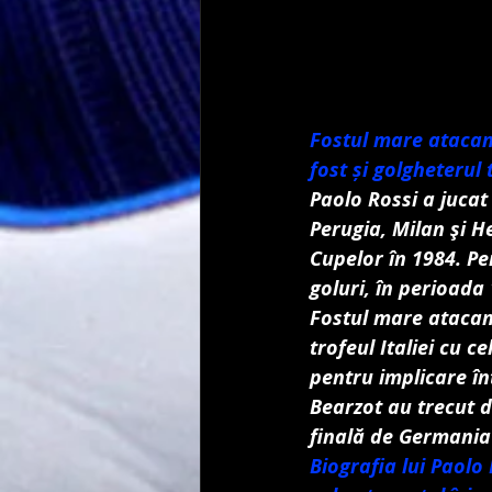
Fostul mare atacant
fost și golgheterul 
Paolo Rossi a jucat
Perugia, Milan şi H
Cupelor în 1984. Pen
goluri, în perioada
Fostul mare atacan
trofeul Italiei cu 
pentru implicare înt
Bearzot au trecut de
finală de Germania
Biografia lui Paolo 