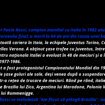
 Paolo Rossi, campion mondial cu Italia în 1982 atu
turneului final, a murit la 64 de ani din cauza unei bo
 toată cariera în Itaia, la echipele Juventus Torino, 
ellas Verona. A obţinut şase trofee cu Juventus, între
tru naţionala Italiei a evoluat în 48 de meciuri şi a î
 1977-1986.
t a fost protagonistul Campionatului Mondial din 19
cele șase goluri ale sale, deși venea după o suspendar
r-o rețea de trucare de meciuri. Rând pe rând, italien
 Brazilia lui Zico, Argentina lui Maradona, Polonia lu
 lui Rummenigge.
Rossi se intitulează ”Am făcut să plângă Brazilia”, iar