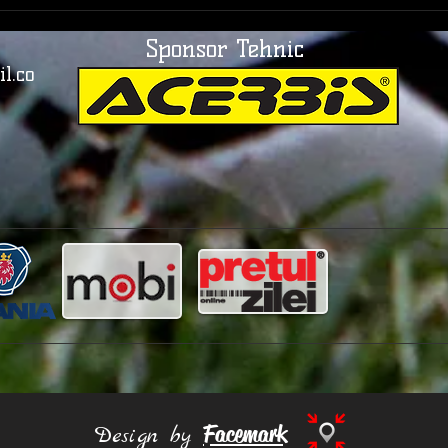
Fotbalul care a uitat drumul
Braș
spre Mondial | România și
uitar
Sponsor Tehnic
Italia, între orgoliu și
la ad
realitate
Ovidi
l.co
Facemark
Design by