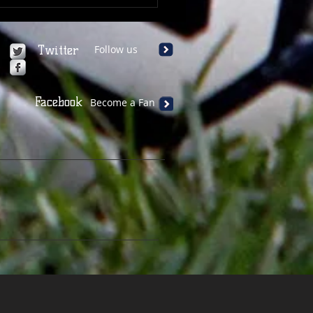
ovul între amintire și
e: de la Nicolae Pescaru
evărul dur rostit de
u Ioanițoaia
Twitter
Follow us
Facebook
Become a Fan