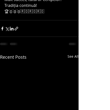
Tradiția continuă!
🏆🥇🥈🥉🇷🇴🇷🇴🇷🇴
Recent Posts
See All