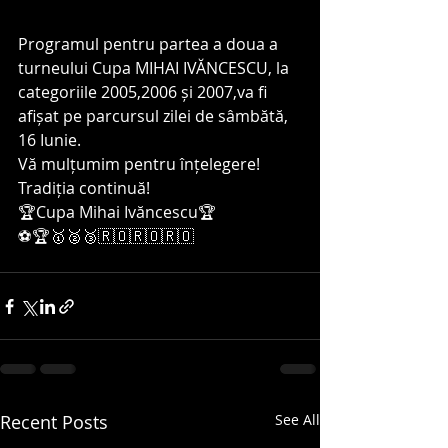
Programul pentru partea a doua a 
turneului Cupa MIHAI IVĂNCESCU, la 
categoriile 2005,2006 și 2007,va fi 
afișat pe parcursul zilei de sâmbătă, 
16 Iunie.
Vă mulțumim pentru înțelegere!
Tradiția continuă!
🏆Cupa Mihai Ivăncescu🏆
⚽️🏆🥇🥈🥉🇷🇴🇷🇴🇷🇴
Recent Posts
See All