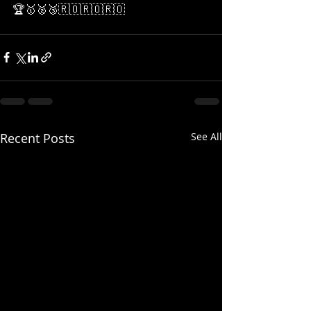
🏆🥇🥈🥉🇷🇴🇷🇴🇷🇴
Recent Posts
See All