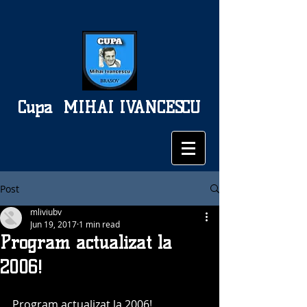
Cupa
MIHAI IVANCESCU
Post
mliviubv
Jun 19, 2017
1 min read
Program actualizat la
2006!
Program actualizat la 2006!